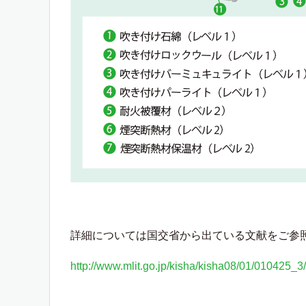
詳細については国交省から出ている文献をご参
http://www.mlit.go.jp/kisha/kisha08/01/010425_3