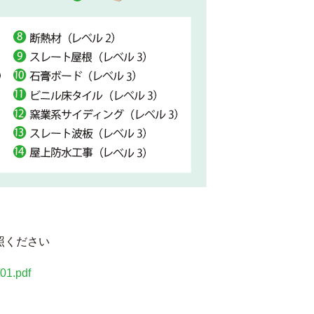
照ください
/01.pdf