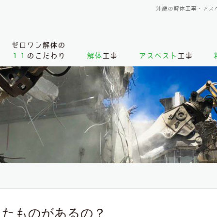
沖縄の解体工事・アス
ゼロワン解体の
１１
のこだわり
解体
工事
アスベスト
工事
？
ったものがあるの？