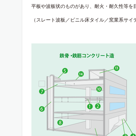
平板や波板状のものがあり、耐火・耐久性等を
（スレート波板／ビニル床タイル／窯業系サイ